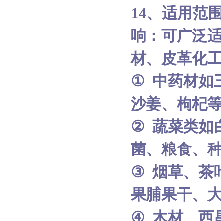
14
、适用范
响：可广泛
材、皮革化
①
中药材如
沙姜、枸杞
②
蔬菜类如
菌、粮食、
③
烟草、茶
果脯果干、
④
木材、
西